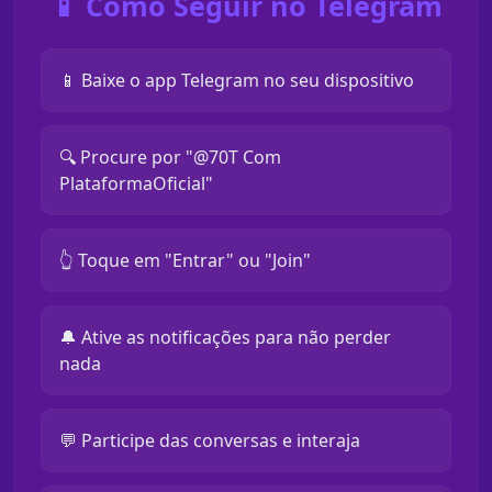
📱 Como Seguir no Telegram
📱 Baixe o app Telegram no seu dispositivo
🔍 Procure por "@70T Com
PlataformaOficial"
👆 Toque em "Entrar" ou "Join"
🔔 Ative as notificações para não perder
nada
💬 Participe das conversas e interaja