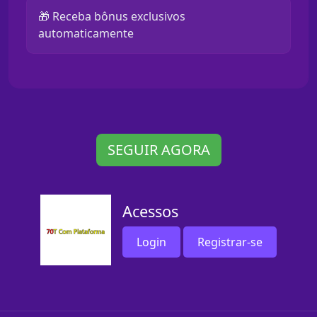
🎁 Receba bônus exclusivos
automaticamente
SEGUIR AGORA
Acessos
Login
Registrar-se