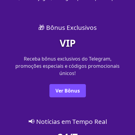
🎁 Bônus Exclusivos
VIP
Receba bônus exclusivos do Telegram,
promoções especiais e códigos promocionais
únicos!
Ver Bônus
📢 Notícias em Tempo Real