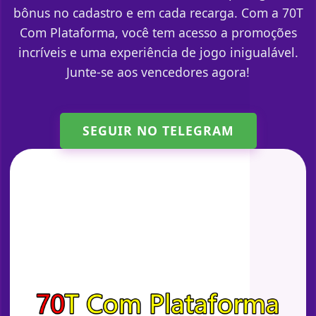
bônus no cadastro e em cada recarga. Com a 70T
Com Plataforma, você tem acesso a promoções
incríveis e uma experiência de jogo inigualável.
Junte-se aos vencedores agora!
SEGUIR NO TELEGRAM