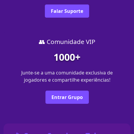
Falar Suporte
👥 Comunidade VIP
1000+
Junte-se a uma comunidade exclusiva de
jogadores e compartilhe experiências!
Entrar Grupo