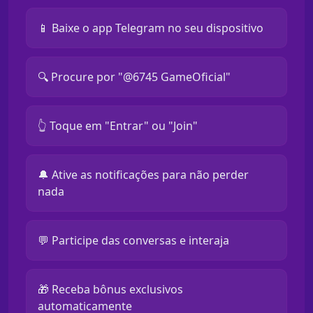
📱 Baixe o app Telegram no seu dispositivo
🔍 Procure por "@6745 GameOficial"
👆 Toque em "Entrar" ou "Join"
🔔 Ative as notificações para não perder
nada
💬 Participe das conversas e interaja
🎁 Receba bônus exclusivos
automaticamente