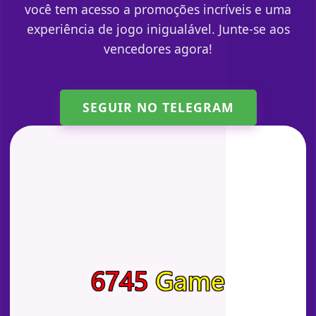
você tem acesso a promoções incríveis e uma
experiência de jogo inigualável. Junte-se aos
vencedores agora!
SEGUIR NO TELEGRAM