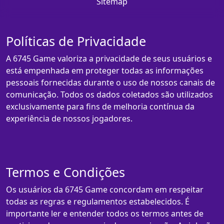
Sitemap
Políticas de Privacidade
A 6745 Game valoriza a privacidade de seus usuários e
está empenhada em proteger todas as informações
pessoais fornecidas durante o uso de nossos canais de
comunicação. Todos os dados coletados são utilizados
exclusivamente para fins de melhoria contínua da
experiência de nossos jogadores.
Termos e Condições
Os usuários da 6745 Game concordam em respeitar
todas as regras e regulamentos estabelecidos. É
importante ler e entender todos os termos antes de