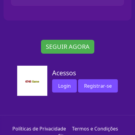
SEGUIR AGORA
Acessos
Login
Registrar-se
Políticas de Privacidade
Termos e Condições