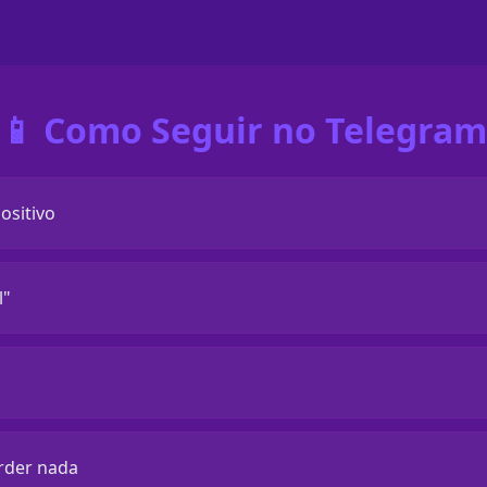
📱 Como Seguir no Telegram
ositivo
l"
erder nada