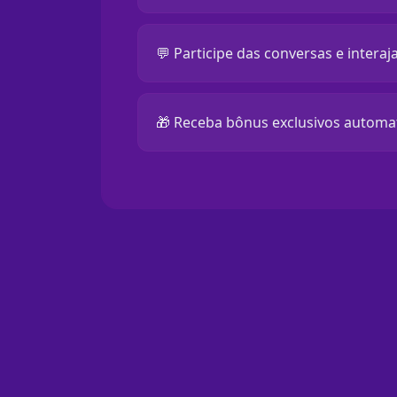
💬 Participe das conversas e interaj
🎁 Receba bônus exclusivos autom