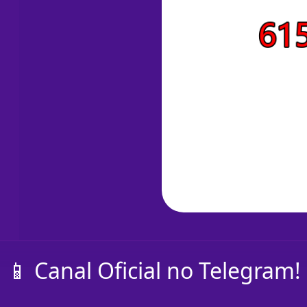
📱 Canal Oficial no Telegram!