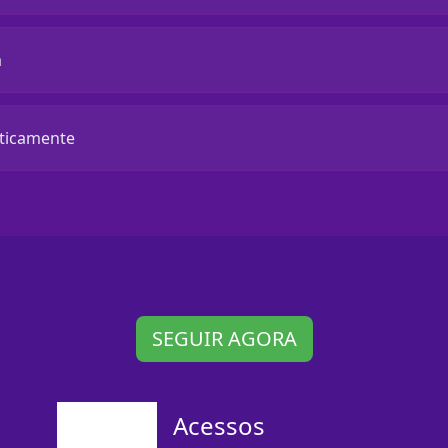
a
aticamente
SEGUIR AGORA
Acessos