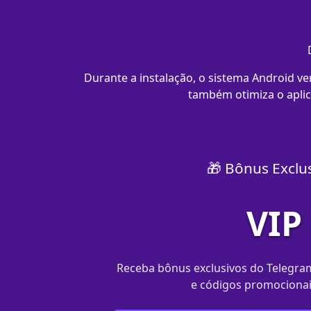
Durante a instalação, o sistema Android ver
também otimiza o aplic
🎁 Bônus Exclu
VIP
Receba bônus exclusivos do Telegra
e códigos promocionai