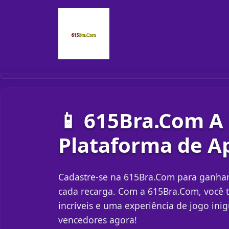
📱 615Bra.Com A
Plataforma de A
Cadastre-se na 615Bra.Com para ganha
cada recarga. Com a 615Bra.Com, você
incríveis e uma experiência de jogo inig
vencedores agora!