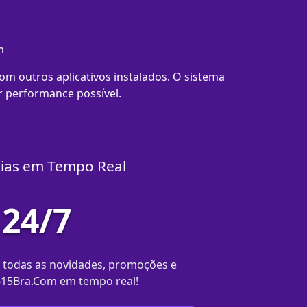
m
com outros aplicativos instalados. O sistema
r performance possível.
cias em Tempo Real
24/7
e todas as novidades, promoções e
615Bra.Com em tempo real!