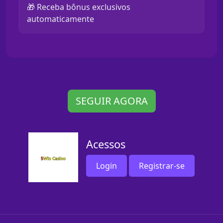
🎁 Receba bônus exclusivos
automaticamente
SEGUIR AGORA
Acessos
Login
Registrar-se