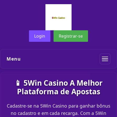
Login
Registrar-se
Menu
📱 5Win Casino A Melhor
Plataforma de Apostas
Cadastre-se na 5Win Casino para ganhar bônus
no cadastro e em cada recarga. Com a 5Win