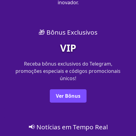
inovador.
🎁 Bônus Exclusivos
VIP
Receba bônus exclusivos do Telegram,
promoções especiais e códigos promocionais
únicos!
Ver Bônus
📢 Notícias em Tempo Real