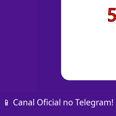
📱 Canal Oficial no Telegram!