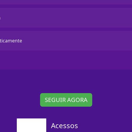
a
aticamente
SEGUIR AGORA
Acessos