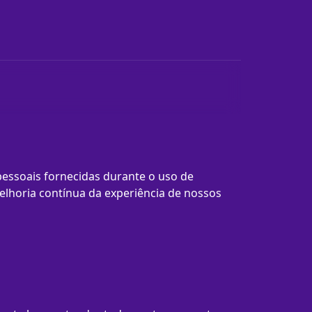
pessoais fornecidas durante o uso de
elhoria contínua da experiência de nossos