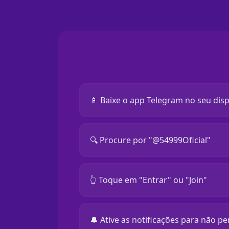
📱 Baixe o app Telegram no seu disp
🔍 Procure por "@54999Oficial"
👆 Toque em "Entrar" ou "Join"
🔔 Ative as notificações para não p