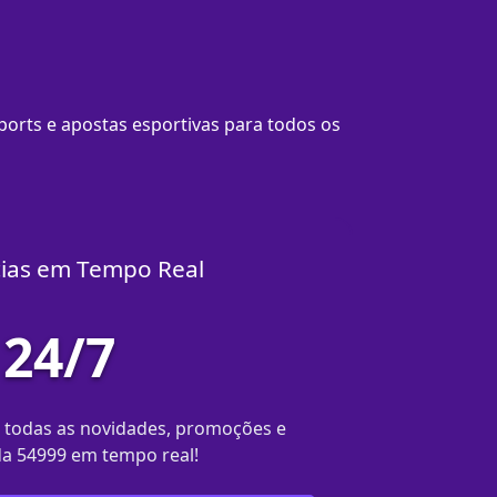
ports e apostas esportivas para todos os
cias em Tempo Real
24/7
e todas as novidades, promoções e
da 54999 em tempo real!