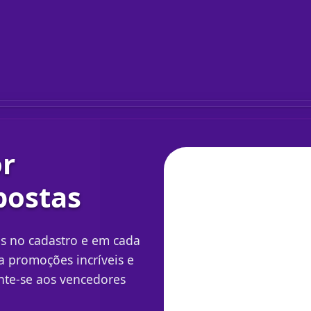
or
postas
s no cadastro e em cada
a promoções incríveis e
unte-se aos vencedores