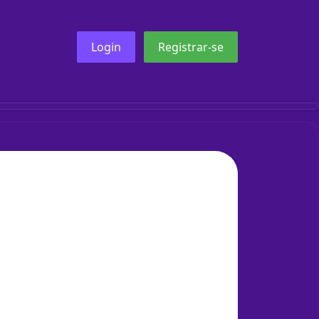
Login
Registrar-se