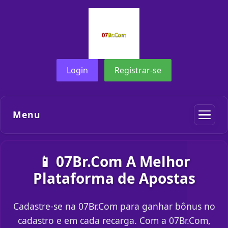
Login
Registrar-se
Menu
📱 07Br.Com A Melhor
Plataforma de Apostas
Cadastre-se na 07Br.Com para ganhar bônus no
cadastro e em cada recarga. Com a 07Br.Com,