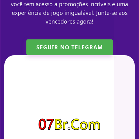
você tem acesso a promoções incríveis e uma
experiência de jogo inigualável. Junte-se aos
vencedores agora!
SEGUIR NO TELEGRAM