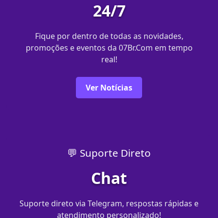
24/7
Fique por dentro de todas as novidades,
promoções e eventos da 07Br.Com em tempo
real!
Ver Notícias
💬 Suporte Direto
Chat
Suporte direto via Telegram, respostas rápidas e
atendimento personalizado!