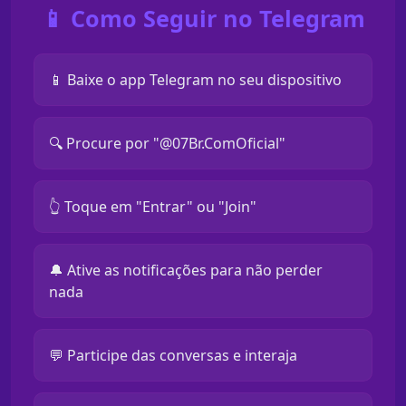
📱 Como Seguir no Telegram
📱 Baixe o app Telegram no seu dispositivo
🔍 Procure por "@07Br.ComOficial"
👆 Toque em "Entrar" ou "Join"
🔔 Ative as notificações para não perder
nada
💬 Participe das conversas e interaja